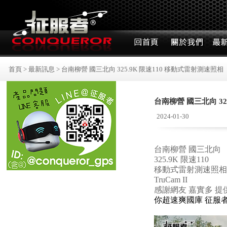
首頁
>
最新訊息
>
台南柳營 國三北向 325.9K 限速110 移動式雷射測速照相
台南柳營 國三北向 32
2024-01-30
台南柳營 國三北向
325.9K 限速110
移動式雷射測速照相
TruCam II
感謝網友 嘉實多 提
你超速爽國庫 征服