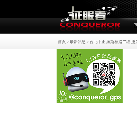
首頁
>
最新訊息
>
台北中正 羅斯福路二段 捷運古