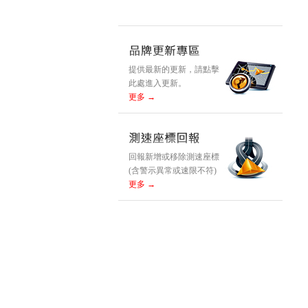
提供最新的更新，請點擊
此處進入更新。
更多 →
回報新增或移除測速座標
(含警示異常或速限不符)
更多 →