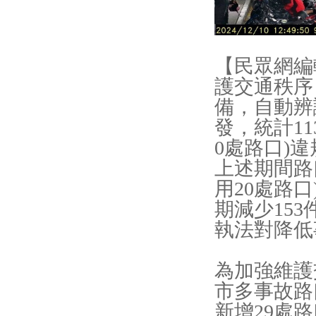
【民眾網編
護交通秩序
備，自動辨
發，統計11
0處路口)
上述期間路
用20處路口
期減少153件
執法對降低
為加強維護
市多事故路
新增29處